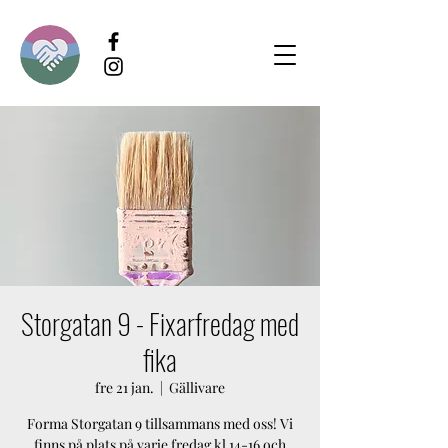
Storgatan 9 - Fixarfredag med
fika
fre 21 jan.
  |  
Gällivare
Forma Storgatan 9 tillsammans med oss! Vi
finns på plats på varje fredag kl 14-16 och