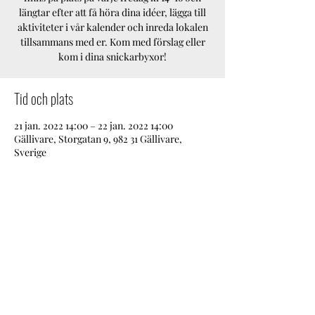
längtar efter att få höra dina idéer, lägga till
aktiviteter i vår kalender och inreda lokalen
tillsammans med er. Kom med förslag eller
kom i dina snickarbyxor!
Tid och plats
21 jan. 2022 14:00 – 22 jan. 2022 14:00
Gällivare, Storgatan 9, 982 31 Gällivare,
Sverige
Dela detta evenemang