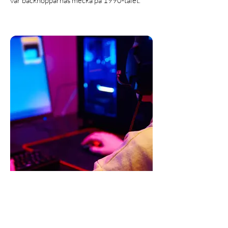
var backhopparnas mecka på 1990-talet.
NÄTVERKET E-SPORTCENTER
En mötesplats för unga e-sportare och
gamers i Gällivare.